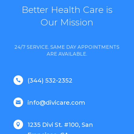
Better Health Care is
Our Mission
24/7 SERVICE. SAME DAY APPOINTMENTS
ARE AVAILABLE.
(344) 532-2352

info@divicare.com

1235 Divi St. #100, San
